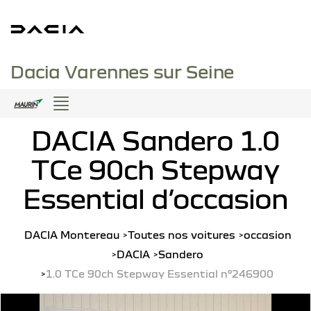
Dacia Varennes sur Seine
Menu
DACIA Sandero 1.0
TCe 90ch Stepway
Essential d’occasion
DACIA Montereau
Toutes nos voitures
occasion
DACIA
Sandero
1.0 TCe 90ch Stepway Essential n°246900