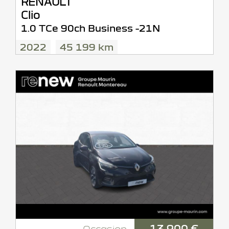
RENAULT
Clio
1.0 TCe 90ch Business -21N
2022
45 199 km
13 900 €
Occasion