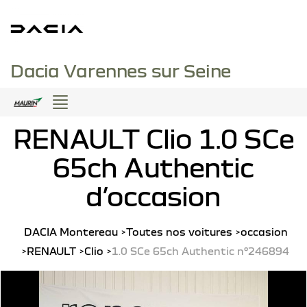
Dacia Varennes sur Seine
Menu
RENAULT Clio 1.0 SCe
65ch Authentic
d’occasion
DACIA Montereau
Toutes nos voitures
occasion
RENAULT
Clio
1.0 SCe 65ch Authentic n°246894