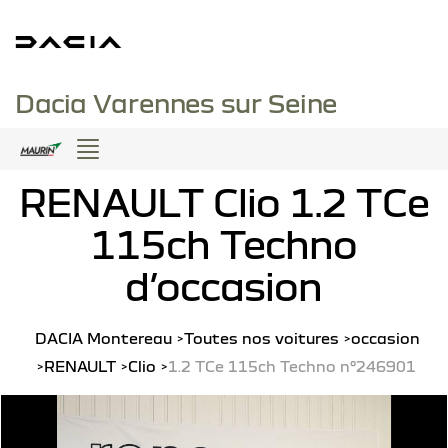
Dacia Varennes sur Seine
Menu
RENAULT Clio 1.2 TCe
115ch Techno
d’occasion
DACIA Montereau
Toutes nos voitures
occasion
RENAULT
Clio
1.2 TCe 115ch Techno n°246901