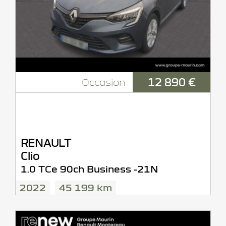
12 890 €
Occasion
RENAULT
Clio
1.0 TCe 90ch Business -21N
2022
45 199 km